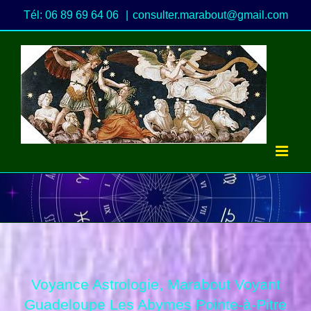
Passer
Tél: 06 89 69 64 06
|
consulter.marabout@gmail.com
au
contenu
Voyance Astrologie, Marabout Voyant
Guadeloupe Les Abymes Pointe-à-Pitre